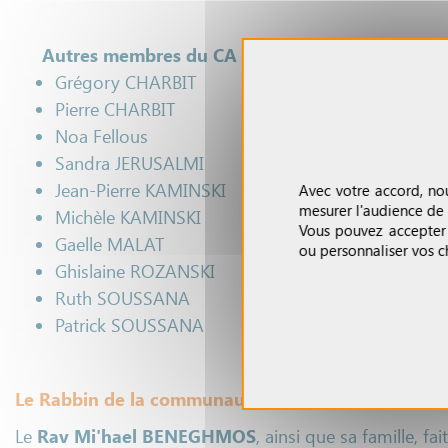
Autres membres du CA
Grégory CHARBIT
Pierre CHARBIT
Noa Fellous
Sandra JERUSALMI
Jean-Pierre KAMINSKI
Avec votre accord, no
mesurer l'audience de n
Michèle KAMINSKI
Vous pouvez accepter l
Gaelle MALAT
ou personnaliser vos 
Ghislaine ROZANSKI
Ruth SOUSSANA
Patrick SOUSSANA
Le Rabbin de la communauté
Le
Rav Mi'hael BENEGHMOS
, ainsi que sa famille,