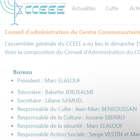
Panneau de gestion des cookies
Actualités
Culte
Acti
Conseil d'administration du Centre Communautair
L’assemblée générale du CCEEE a eu lieu le dimanche 
Voici la composition du Conseil d’Administration du 
Bureau
Président : Marc ELALOUF
Trésorière : Babette JERUSALMI
Secrétaire : Liliane SAMUEL
Responsable du Culte : Jean-Marc BENSOUSSAN
Responsable de la Culture : Josiane SBERRO
Responsable de la sécurité : Marc ELALOUF
Responsable Action Sociale : Serge VESTIN et M