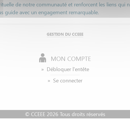
rituelle de notre communauté et renforcent les liens qui 
 nous guide avec un engagement remarquable.
GESTION DU CCEEE
MON COMPTE
»
Débloquer
l'entête
» Se connecter
© CCEEE 2026 Tous droits réservés