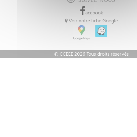
dimanche 21 ou 28
acebook
annuel 🍽
Voir notre fiche Google
et à venir : soirée LO
Jazz
© CCEEE 2026 Tous droits réservés