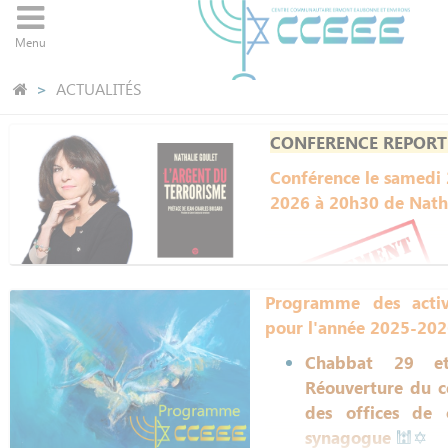
Panneau de gestion des cookies
Menu
ACTUALITÉS
CONFERENCE REPOR
Conférence le samedi 
2026 à 20h30 de Nat
Programme des activ
pour l'année 2025-20
Chabbat 29 e
Conférence de la Sén
Réouverture du ce
GOULET
qui présent
des offices de
édition de son livr
synagogue
🕍✡
l'argent du terror